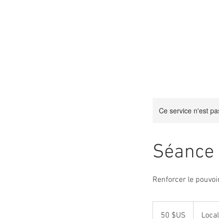
MAISON
Ce service n'est pa
Séance 
Renforcer le pouvoir
50
dollars
50 $US
Local
des